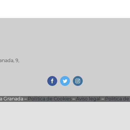
anada, 9,
ra Granada –
Política de Cookies
–
Aviso legal
–
Politica de