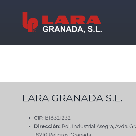
Saltar
al
contenido
LARA GRANADA S.L.
CIF:
B18321232
Dirección:
Pol. Industrial Asegra, Avda. Gr
18210 Peligros, Granada.